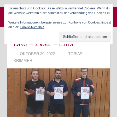
Zum
Datenschutz und Cookies: Diese Website verwendet Cookies. Wenn du
Inhalt
die Website weiterhin nutzt, stimmst du der Verwendung von Cookies zu.
SpVgg 1904 Erlangen e. V.
springen
Menü
Weitere Informationen, beispielsweise zur Kontrolle von Cookies, findest
du hier:
Cookie-Richtlinie
Drei – Zwei – Eins
OKTOBER 30, 2022
TOBIAS
KRIMMER