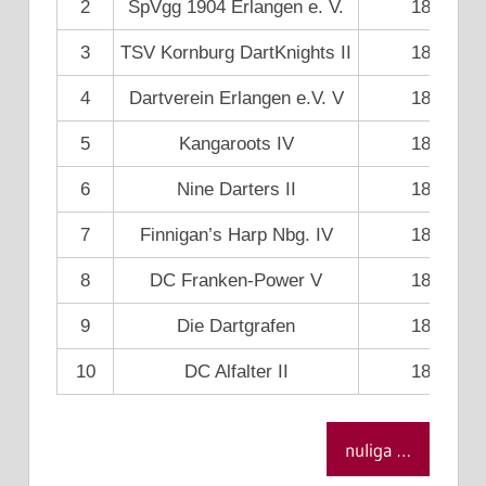
2
SpVgg 1904 Erlangen e. V.
18
3
TSV Kornburg DartKnights II
18
4
Dartverein Erlangen e.V. V
18
5
Kangaroots IV
18
6
Nine Darters II
18
7
Finnigan’s Harp Nbg. IV
18
8
DC Franken-Power V
18
9
Die Dartgrafen
18
10
DC Alfalter II
18
nuliga …