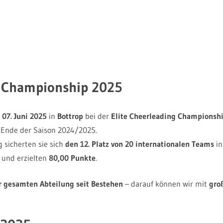
Abt. Erlangen Marines Cheerleader) , ECCC 2025, 07.06.2025 , Bottrop , Deutsch
g Championship 2025
m
07. Juni 2025
in
Bottrop
bei der
Elite Cheerleading Championsh
s Ende der Saison 2024/2025.
 sicherten sie sich
den 12. Platz von 20 internationalen Teams
in
und erzielten
80,00 Punkte
.
r gesamten Abteilung seit Bestehen
– darauf können wir mit
gro