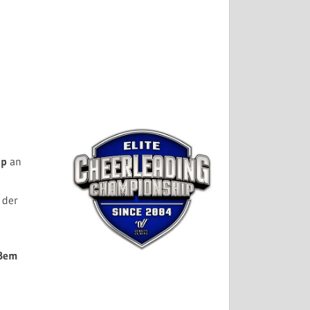
land, Movie Park
ip
an
 der
ßem