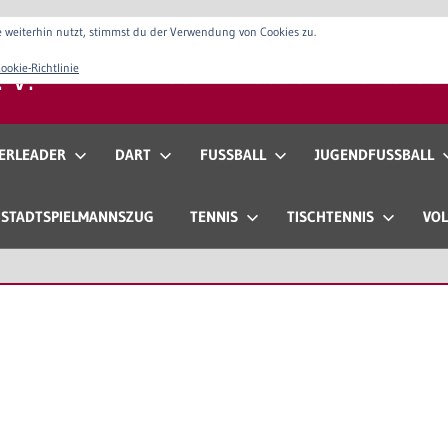
 weiterhin nutzt, stimmst du der Verwendung von Cookies zu.
 V.
ookie-Richtlinie
Verein
Vorstand
Anfahrt & Konta
ERLEADER
DART
FUSSBALL
JUGENDFUSSBALL
STADTSPIELMANNSZUG
TENNIS
TISCHTENNIS
VOL