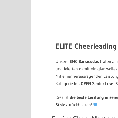
EMC Barracudas Spielvereinigung Erlangen 1904 (
ELITE Cheerleadin
Unsere
EMC Barracudas
traten a
und feierten damit ein glanzvolle
Mit einer herausragenden Leistung
Kategorie
Int. OPEN Senior Level 3
Dies ist
die beste Leistung unsere
Stolz
zurückblicken!