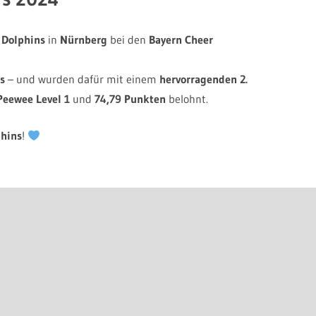
 Dolphins
in
Nürnberg
bei den
Bayern Cheer
es
– und wurden dafür mit einem
hervorragenden 2.
Peewee Level 1
und
74,79 Punkten
belohnt.
phins
!