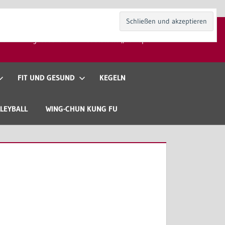
kt
Mitgliedschaft
Gaststätte „Zur Spieli“
FIT UND GESUND
KEGELN
LEYBALL
WING-CHUN KUNG FU
EMC Barracudas Spie