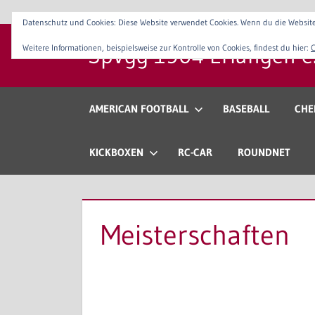
Zum
Datenschutz und Cookies: Diese Website verwendet Cookies. Wenn du die Website
Inhalt
SpVgg 1904 Erlangen e.
Weitere Informationen, beispielsweise zur Kontrolle von Cookies, findest du hier:
C
springen
Der
Sportverein
im
AMERICAN FOOTBALL
BASEBALL
CHE
Osten
Erlangens
KICKBOXEN
RC-CAR
ROUNDNET
Meisterschaften