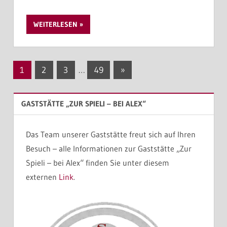
WEITERLESEN
Seitennummerierung
Nächste
1
2
3
…
49
»
Beiträge
der
GASTSTÄTTE „ZUR SPIELI – BEI ALEX“
Beiträge
Das Team unserer Gaststätte freut sich auf Ihren
Besuch – alle Informationen zur Gaststätte „Zur
Spieli – bei Alex“ finden Sie unter diesem
externen
Link
.