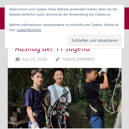
Zum
Datenschutz und Cookies: Diese Website verwendet Cookies. Wenn du die
Inhalt
Website weiterhin nutzt, stimmst du der Verwendung von Cookies zu.
SpVgg 1904 Erlangen e. V.
springen
Menü
Weitere Informationen, beispielsweise zur Kontrolle von Cookies, findest du
hier:
Cookie-Richtlinie
Ausflug der TT Jugend
JULI 25, 2026
TOBIAS KRIMMER