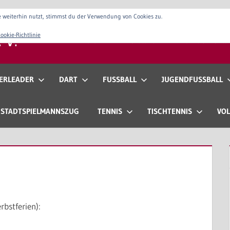
 weiterhin nutzt, stimmst du der Verwendung von Cookies zu.
 V.
ookie-Richtlinie
Verein
Vorstand
Anfahrt & Konta
ERLEADER
DART
FUSSBALL
JUGENDFUSSBALL
STADTSPIELMANNSZUG
TENNIS
TISCHTENNIS
VOL
rbstferien):