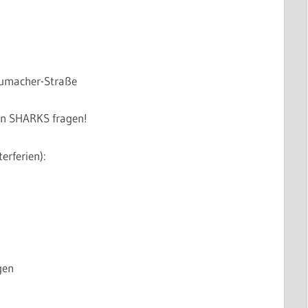
humacher-Straße
en SHARKS fragen!
erferien):
gen