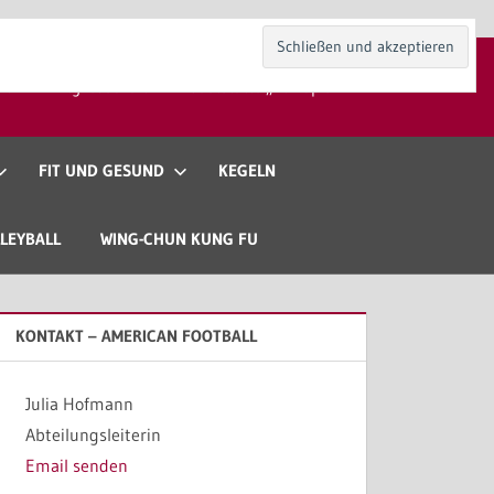
kt
Mitgliedschaft
Gaststätte „Zur Spieli“
FIT UND GESUND
KEGELN
LEYBALL
WING-CHUN KUNG FU
KONTAKT – AMERICAN FOOTBALL
Julia Hofmann
Abteilungsleiterin
Email senden