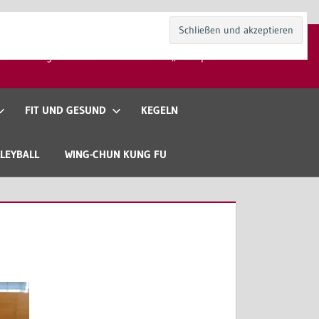
kt
Mitgliedschaft
Gaststätte „Zur Spieli“
FIT UND GESUND
KEGELN
LEYBALL
WING-CHUN KUNG FU