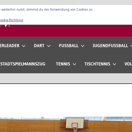
 weiterhin nutzt, stimmst du der Verwendung von Cookies zu.
 V.
ookie-Richtlinie
Verein
Vorstand
Anfahrt & Konta
ERLEADER
DART
FUSSBALL
JUGENDFUSSBALL
STADTSPIELMANNSZUG
TENNIS
TISCHTENNIS
VOL