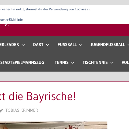
 weiterhin nutzt, stimmst du der Verwendung von Cookies zu.
 V.
ookie-Richtlinie
Verein
Vorstand
Anfahrt & Konta
ERLEADER
DART
FUSSBALL
JUGENDFUSSBALL
STADTSPIELMANNSZUG
TENNIS
TISCHTENNIS
VOL
t die Bayrische!
TOBIAS KRIMMER