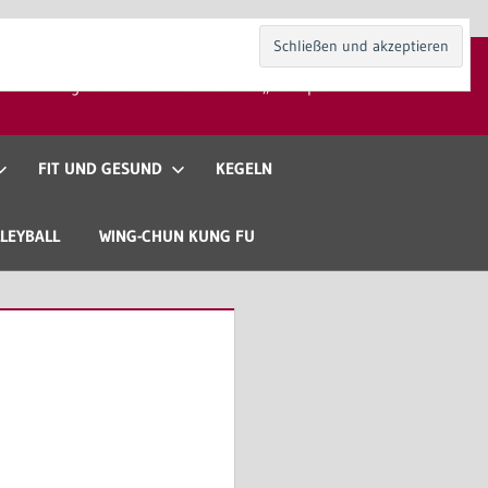
kt
Mitgliedschaft
Gaststätte „Zur Spieli“
FIT UND GESUND
KEGELN
LEYBALL
WING-CHUN KUNG FU