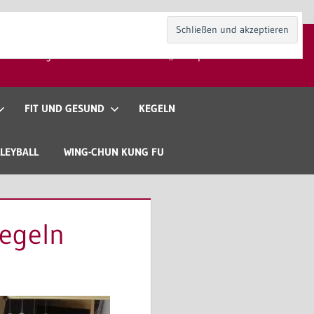
kt
Mitgliedschaft
Gaststätte „Zur Spieli“
FIT UND GESUND
KEGELN
LEYBALL
WING-CHUN KUNG FU
Kegeln