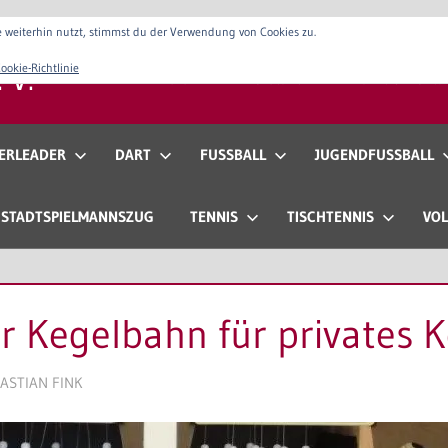
 weiterhin nutzt, stimmst du der Verwendung von Cookies zu.
 V.
ookie-Richtlinie
Verein
Vorstand
Anfahrt & Konta
ERLEADER
DART
FUSSBALL
JUGENDFUSSBALL
STADTSPIELMANNSZUG
TENNIS
TISCHTENNIS
VOL
r Kegelbahn für privates 
ASTIAN FINK