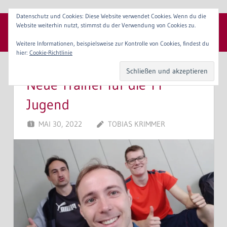
Zum
Datenschutz und Cookies: Diese Website verwendet Cookies. Wenn du die
Inhalt
Website weiterhin nutzt, stimmst du der Verwendung von Cookies zu.
SpVgg 1904 Erlangen e. V.
springen
Menü
Weitere Informationen, beispielsweise zur Kontrolle von Cookies, findest du
hier:
Cookie-Richtlinie
Neue Trainer für die TT
Jugend
MAI 30, 2022
TOBIAS KRIMMER