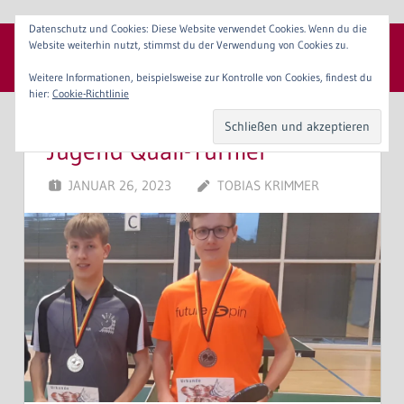
Zum
Datenschutz und Cookies: Diese Website verwendet Cookies. Wenn du die
Inhalt
Website weiterhin nutzt, stimmst du der Verwendung von Cookies zu.
SpVgg 1904 Erlangen e. V.
springen
Menü
Weitere Informationen, beispielsweise zur Kontrolle von Cookies, findest du
hier:
Cookie-Richtlinie
Jugend Quali-Turnier
JANUAR 26, 2023
TOBIAS KRIMMER