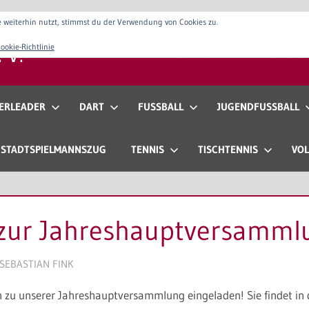
 weiterhin nutzt, stimmst du der Verwendung von Cookies zu.
 V.
ookie-Richtlinie
Verein
Vorstand
Anfahrt & Konta
ERLEADER
DART
FUSSBALL
JUGENDFUSSBALL
STADTSPIELMANNSZUG
TENNIS
TISCHTENNIS
VOL
 zur Jahreshauptversamml
SEBASTIAN FINK
ich zu unserer Jahreshauptversammlung eingeladen! Sie findet i