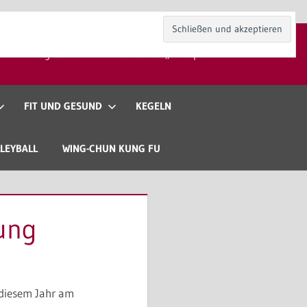
kt
Mitgliedschaft
Gaststätte „Zur Spieli“
FIT UND GESUND
KEGELN
LEYBALL
WING-CHUN KUNG FU
ung
n diesem Jahr am