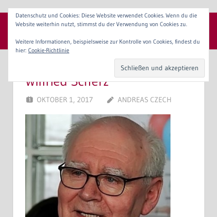
Zum
Datenschutz und Cookies: Diese Website verwendet Cookies. Wenn du die
Inhalt
Website weiterhin nutzt, stimmst du der Verwendung von Cookies zu.
SpVgg 1904 Erlangen e. V.
springen
Menü
Weitere Informationen, beispielsweise zur Kontrolle von Cookies, findest du
hier:
Cookie-Richtlinie
Wilfried Scherz
OKTOBER 1, 2017
ANDREAS CZECH