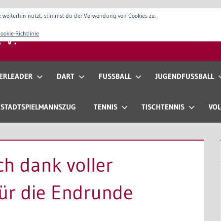
 weiterhin nutzt, stimmst du der Verwendung von Cookies zu.
 V.
ookie-Richtlinie
Verein
Vorstand
Anfahrt & Konta
ERLEADER
DART
FUSSBALL
JUGENDFUSSBALL
STADTSPIELMANNSZUG
TENNIS
TISCHTENNIS
VOL
ich dank voller
ür die Endrunde