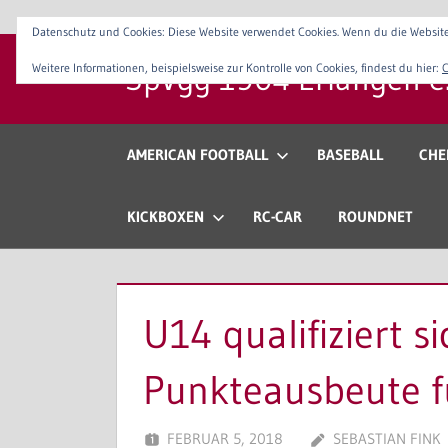
Zum
Datenschutz und Cookies: Diese Website verwendet Cookies. Wenn du die Website
Inhalt
SpVgg 1904 Erlangen e.
Weitere Informationen, beispielsweise zur Kontrolle von Cookies, findest du hier:
C
springen
Der
Sportverein
im
AMERICAN FOOTBALL
BASEBALL
CHE
Osten
Erlangens
KICKBOXEN
RC-CAR
ROUNDNET
U14 qualifiziert s
Punkteausbeute f
FEBRUAR 5, 2018
SEBASTIAN FINK