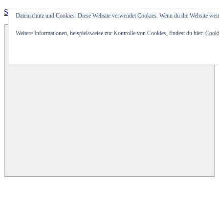
Zum
SpVgg 1904 Erlangen e. V.
Datenschutz und Cookies: Diese Website verwendet Cookies. Wenn du die Website weit
Inhalt
springen
Weitere Informationen, beispielsweise zur Kontrolle von Cookies, findest du hier:
Cooki
Der
Sportverein
im
Osten
Erlangens
Menü