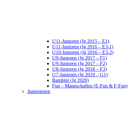
U11-Junioren (Jg 2015 – E1)
U11-Junioren (Jg 2016 – E3-1)
U10-Junioren (Jg 2016 – E3-2)
U9-Junioren (Jg 2017 – F1)
U9-Junioren (Jg 2017 – F2)
U8-Junioren (Jg 2018 – F3)
U7-Junioren (Jg 2019 – G1)
Bambini (Jg 2020)
Fun – Mannschaften (E-Fun & F-Fun)
Juniorinnen