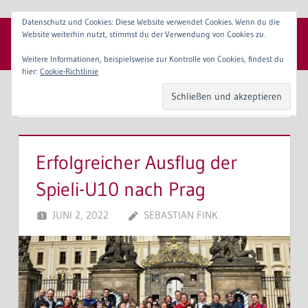
Zum
Datenschutz und Cookies: Diese Website verwendet Cookies. Wenn du die
Inhalt
Website weiterhin nutzt, stimmst du der Verwendung von Cookies zu.
SpVgg 1904 Erlangen e. V.
springen
Menü
Weitere Informationen, beispielsweise zur Kontrolle von Cookies, findest du
hier:
Cookie-Richtlinie
SCHLAGWORT:
PRAG
Erfolgreicher Ausflug der
Spieli-U10 nach Prag
JUNI 2, 2022
SEBASTIAN FINK