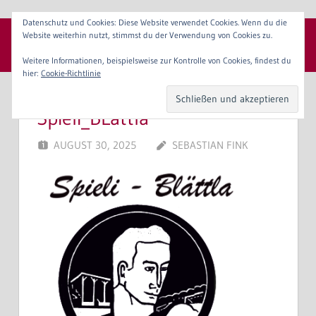
Zum
Datenschutz und Cookies: Diese Website verwendet Cookies. Wenn du die
Inhalt
Website weiterhin nutzt, stimmst du der Verwendung von Cookies zu.
SpVgg 1904 Erlangen e. V.
springen
Menü
Weitere Informationen, beispielsweise zur Kontrolle von Cookies, findest du
hier:
Cookie-Richtlinie
Spieli_BLättla
AUGUST 30, 2025
SEBASTIAN FINK