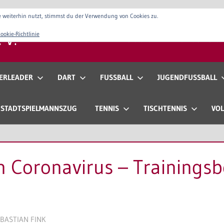
 weiterhin nutzt, stimmst du der Verwendung von Cookies zu.
 V.
ookie-Richtlinie
Verein
Vorstand
Anfahrt & Konta
ERLEADER
DART
FUSSBALL
JUGENDFUSSBALL
STADTSPIELMANNSZUG
TENNIS
TISCHTENNIS
VOL
n Coronavirus – Trainingsb
BASTIAN FINK