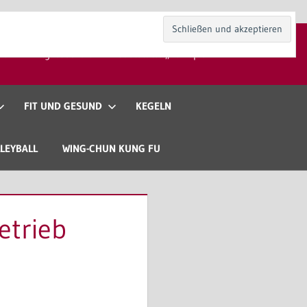
kt
Mitgliedschaft
Gaststätte „Zur Spieli“
FIT UND GESUND
KEGELN
LEYBALL
WING-CHUN KUNG FU
etrieb