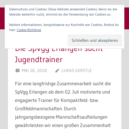
Zum
Datenschutz und Cookies: Diese Website verwendet Cookies. Wenn du die
Inhalt
Website weiterhin nutzt, stimmst du der Verwendung von Cookies zu.
SpVgg 1904 Erlangen e. V.
springen
Menü
Weitere Informationen, beispielsweise zur Kontrolle von Cookies, findest du
hier:
Cookie-Richtlinie
Die SpVgg Erlangen sucht
Jugendtrainer
MAI 26, 2018
LUKAS GERSTLE
Für eine langfristige Zusammenarbeit sucht die
SpVgg Erlangen ab dem 02. Juli motivierte und
engagierte Trainer für Kompaktfeld- bzw.
Großfeldmannschaften. Durch
jahrgangsbezogene Mannschaftsaufteilungen
gewährleisten wir einen großen Zusammenhalt