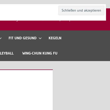
kt
Mitgliedschaft
Gaststätte „Zur Spieli“
FIT UND GESUND
KEGELN
LEYBALL
WING-CHUN KUNG FU