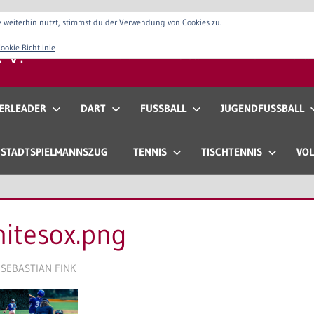
 weiterhin nutzt, stimmst du der Verwendung von Cookies zu.
 V.
ookie-Richtlinie
Verein
Vorstand
Anfahrt & Konta
ERLEADER
DART
FUSSBALL
JUGENDFUSSBALL
STADTSPIELMANNSZUG
TENNIS
TISCHTENNIS
VOL
itesox.png
SEBASTIAN FINK