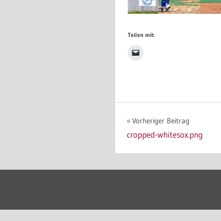
Teilen mit:
Beitragsnavigat
Vorheriger Beitrag
cropped-whitesox.png