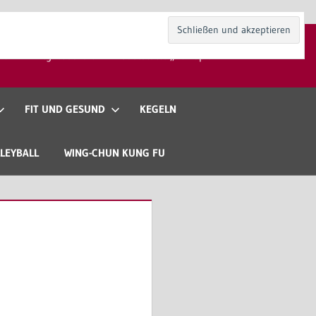
kt
Mitgliedschaft
Gaststätte „Zur Spieli“
FIT UND GESUND
KEGELN
LEYBALL
WING-CHUN KUNG FU