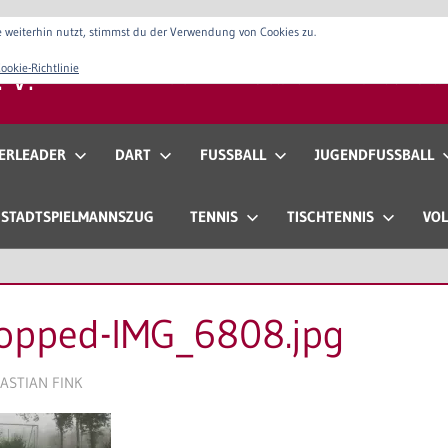
 weiterhin nutzt, stimmst du der Verwendung von Cookies zu.
 V.
ookie-Richtlinie
Verein
Vorstand
Anfahrt & Konta
ERLEADER
DART
FUSSBALL
JUGENDFUSSBALL
STADTSPIELMANNSZUG
TENNIS
TISCHTENNIS
VOL
ropped-IMG_6808.jpg
ASTIAN FINK