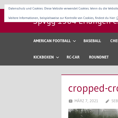
Zum
Datenschutz und Cookies: Diese Website verwendet Cookies. Wenn du die Website
Inhalt
SpVgg 1904 Erlangen e.
Weitere Informationen, beispielsweise zur Kontrolle von Cookies, findest du hier:
C
springen
Der
Sportverein
im
AMERICAN FOOTBALL
BASEBALL
CHE
Osten
Erlangens
KICKBOXEN
RC-CAR
ROUNDNET
cropped-c
MÄRZ 7, 2021
SEB