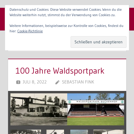
Zum
Datenschutz und Cookies: Diese Website verwendet Cookies. Wenn du die
Inhalt
Website weiterhin nutzt, stimmst du der Verwendung von Cookies zu.
SpVgg 1904 Erlangen e. V.
springen
Menü
Weitere Informationen, beispielsweise zur Kontrolle von Cookies, findest du
hier:
Cookie-Richtlinie
KATEGORIE:
FOOTBALL
100 Jahre Waldsportpark
JULI 8, 2022
SEBASTIAN FINK