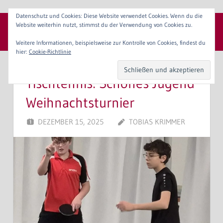
Zum
Datenschutz und Cookies: Diese Website verwendet Cookies. Wenn du die
Inhalt
Website weiterhin nutzt, stimmst du der Verwendung von Cookies zu.
SpVgg 1904 Erlangen e. V.
springen
Menü
Weitere Informationen, beispielsweise zur Kontrolle von Cookies, findest du
hier:
Cookie-Richtlinie
Tischtennis: Schönes Jugend
Weihnachtsturnier
DEZEMBER 15, 2025
TOBIAS KRIMMER