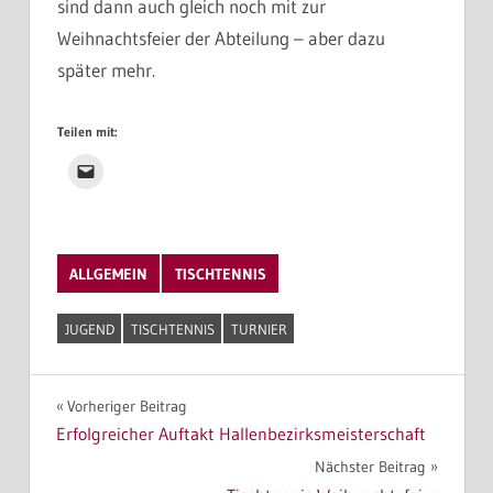
sind dann auch gleich noch mit zur
Weihnachtsfeier der Abteilung – aber dazu
später mehr.
Teilen mit:
ALLGEMEIN
TISCHTENNIS
JUGEND
TISCHTENNIS
TURNIER
Beitragsnavigation
Vorheriger Beitrag
Erfolgreicher Auftakt Hallenbezirksmeisterschaft
Nächster Beitrag